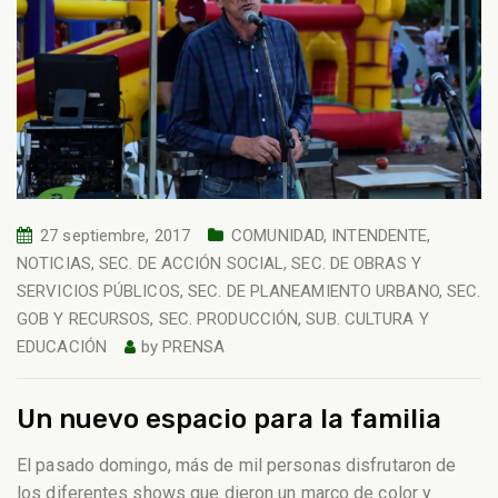
27 septiembre, 2017
COMUNIDAD
,
INTENDENTE
,
NOTICIAS
,
SEC. DE ACCIÓN SOCIAL
,
SEC. DE OBRAS Y
SERVICIOS PÚBLICOS
,
SEC. DE PLANEAMIENTO URBANO
,
SEC.
GOB Y RECURSOS
,
SEC. PRODUCCIÓN
,
SUB. CULTURA Y
EDUCACIÓN
by
PRENSA
Un nuevo espacio para la familia
El pasado domingo, más de mil personas disfrutaron de
los diferentes shows que dieron un marco de color y