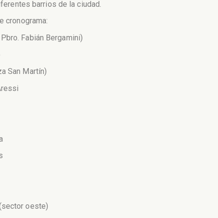
iferentes barrios de la ciudad.
te cronograma:
 Pbro. Fabián Bergamini)
)
za San Martín)
Aressi
a
s
(sector oeste)