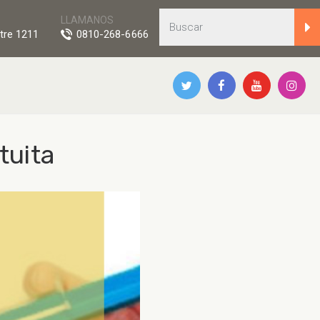
LLAMANOS
tre 1211
0810-268-6666
tuita