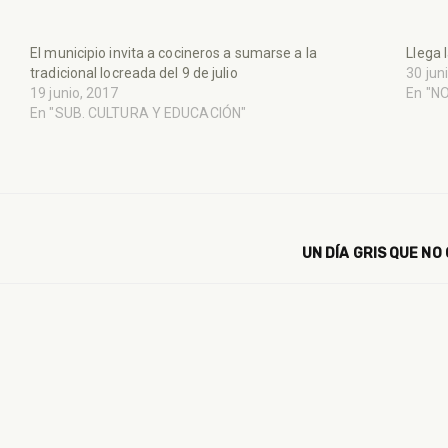
El municipio invita a cocineros a sumarse a la
Llega 
tradicional locreada del 9 de julio
30 jun
19 junio, 2017
En "N
En "SUB. CULTURA Y EDUCACIÓN"
UN DÍA GRIS QUE NO