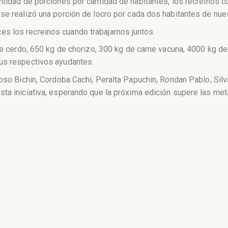
ntidad de porciones por cantidad de habitantes, los recreinos cu
se realizó una porción de locro por cada dos habitantes de nues
s los recreinos cuando trabajamos juntos.
 de cerdo, 650 kg de chorizo, 300 kg de carne vacuna, 4000 kg d
sus respectivos ayudantes.
loso Bichin, Cordoba Cachi, Peralta Papuchin, Rondan Pablo, Sil
sta iniciativa, esperando que la próxima edición supere las me