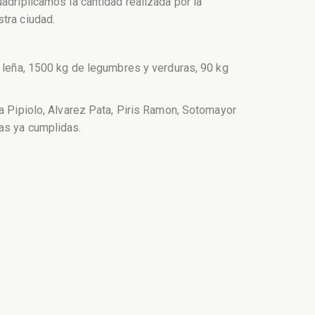
adriplicamos la cantidad realizada por la
tra ciudad.
e leña, 1500 kg de legumbres y verduras, 90 kg
va Pipiolo, Alvarez Pata, Piris Ramon, Sotomayor
tas ya cumplidas.