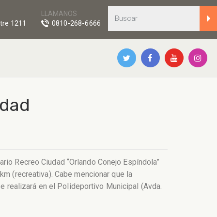
LLAMANOS
tre 1211
0810-268-6666
udad
sario Recreo Ciudad “Orlando Conejo Espíndola”
km (recreativa).
Cabe mencionar que la
se realizará en el Polideportivo Municipal (Avda.