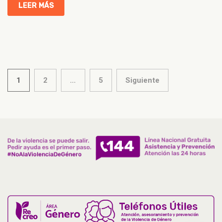
LEER MÁS
Paginación
1
2
…
5
Siguiente
de
entradas