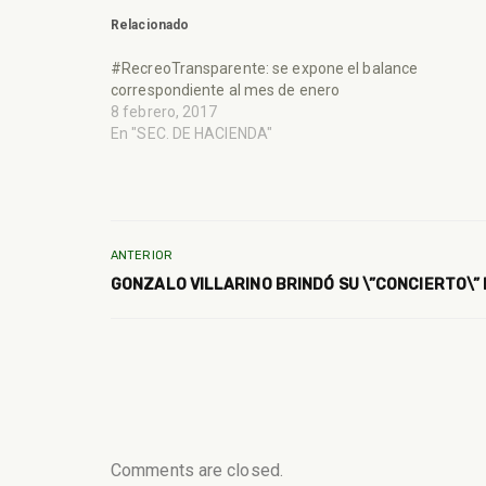
Relacionado
#RecreoTransparente: se expone el balance
correspondiente al mes de enero
8 febrero, 2017
En "SEC. DE HACIENDA"
ANTERIOR
GONZALO VILLARINO BRINDÓ SU \”CONCIERTO\” 
Comments are closed.