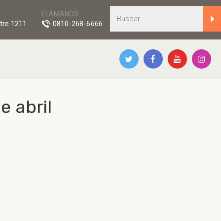
LLAMANOS
tre 1211
0810-268-6666
e abril