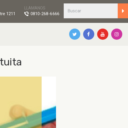
LLAMANOS
tre 1211
0810-268-6666
tuita