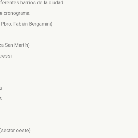
iferentes barrios de la ciudad.
te cronograma:
 Pbro. Fabián Bergamini)
)
za San Martín)
Aressi
a
s
(sector oeste)