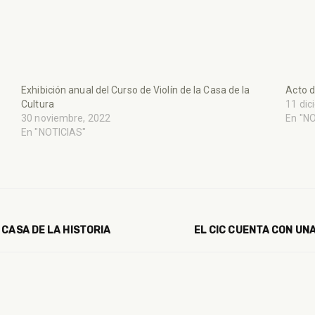
Exhibición anual del Curso de Violín de la Casa de la
Acto d
Cultura
11 dic
30 noviembre, 2022
En "N
En "NOTICIAS"
 CASA DE LA HISTORIA
EL CIC CUENTA CON UN