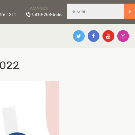
LLAMANOS
tre 1211
0810-268-6666
2022