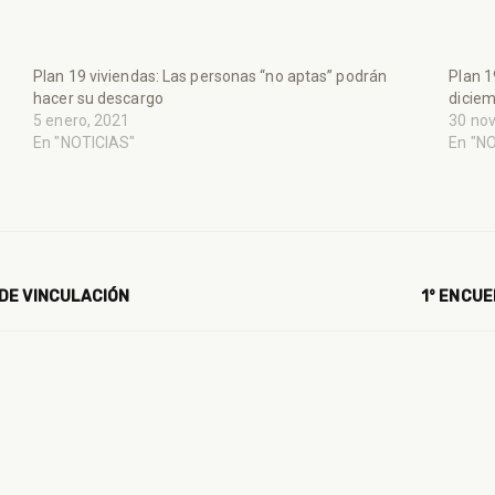
Plan 19 viviendas: Las personas “no aptas” podrán
Plan 1
hacer su descargo
dicie
5 enero, 2021
30 no
En "NOTICIAS"
En "N
DE VINCULACIÓN
1° ENCU