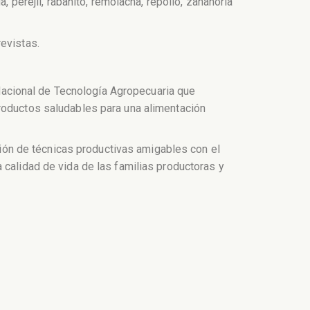
, perejil, rabanito, remolacha, repollo, zanahoria
evistas.
o Nacional de Tecnología Agropecuaria que
productos saludables para una alimentación
a­ción de técnicas productivas amigables con el
calidad de vida de las familias produc­toras y