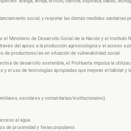
ecies: acelga, arveja, brócoli, cebolla, espinaca, habas, lechuga
tanciamiento social, y respetar las demás medidas sanitarias pr
or el Ministerio de Desarrollo Social de la Nación y el Institut
 través del apoyo a la producción agroecológica y el acceso a 
es de productores/as en situación de vulnerabilidad social.
pectiva de desarrollo sostenible, el ProHuerta impulsa la utiliz
 y el uso de tecnologías apropiadas que mejoran el hábitat y la 
miliares, escolares y comunitarias/institucionales).
acceso al agua.
os de proximidad y ferias populares.