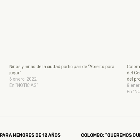
Niños y niñas de la ciudad participan de “Abierto para
Colomb
jugar”
del Ce
6 enero, 2022
del pr
En "NOTICIAS"
8 ener
En "N
 PARA MENORES DE 12 AÑOS
COLOMBO: “QUEREMOS QUE