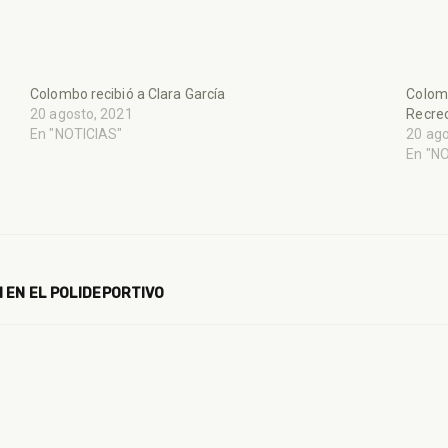
Colombo recibió a Clara García
Colomb
20 agosto, 2021
Recre
En "NOTICIAS"
20 ago
En "N
 EN EL POLIDEPORTIVO