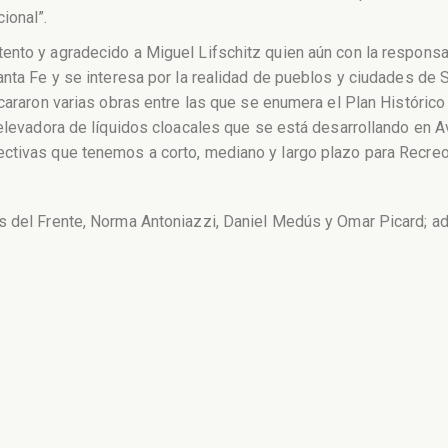
ional”.
ento y agradecido a Miguel Lifschitz quien aún con la respons
anta Fe y se interesa por la realidad de pueblos y ciudades de S
ncararon varias obras entre las que se enumera el Plan Históri
 elevadora de líquidos cloacales que se está desarrollando en A
ctivas que tenemos a corto, mediano y largo plazo para Recre
s del Frente, Norma Antoniazzi, Daniel Medús y Omar Picard; a