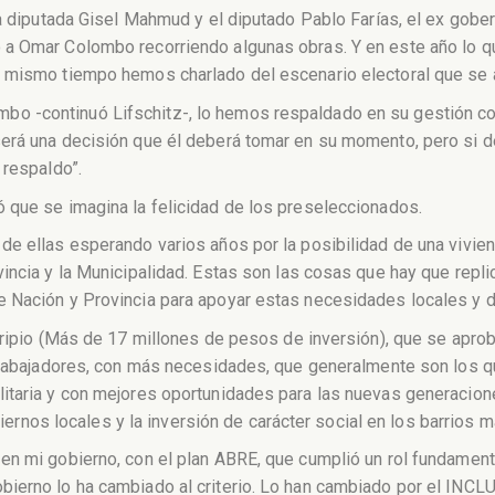
la diputada Gisel Mahmud y el diputado Pablo Farías, el ex gober
o a Omar Colombo recorriendo algunas obras. Y en este año lo
 mismo tiempo hemos charlado del escenario electoral que se 
 -continuó Lifschitz-, lo hemos respaldado en su gestión com
será una decisión que él deberá tomar en su momento, pero si 
 respaldo”.
 que se imagina la felicidad de los preseleccionados.
e ellas esperando varios años por la posibilidad de una viviend
incia y la Municipalidad. Estas son las cosas que hay que repl
 Nación y Provincia para apoyar estas necesidades locales y da
y ripio (Más de 17 millones de pesos de inversión), que se apro
 trabajadores, con más necesidades, que generalmente son los q
itaria y con mejores oportunidades para las nuevas generacione
obiernos locales y la inversión de carácter social en los barrios
n mi gobierno, con el plan ABRE, que cumplió un rol fundamental
erno lo ha cambiado al criterio. Lo han cambiado por el INCLUI