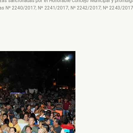
as sancionadas por el Honorable Concejo Municipal y promulgad
 las Nº 2240/2017; Nº 2241/2017; Nº 2242/2017; Nº 2243/201