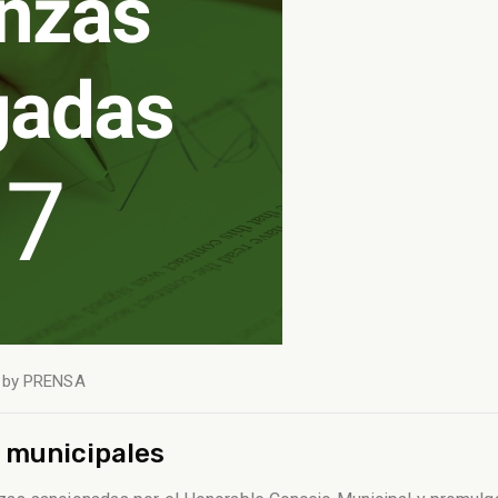
by
PRENSA
 municipales