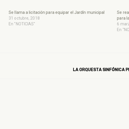
Se llama a licitación para equipar el Jardín municipal
Se rea
31 octubre, 2018
para l
En "NOTICIAS"
6 mar
En "N
LA ORQUESTA SINFÓNICA P