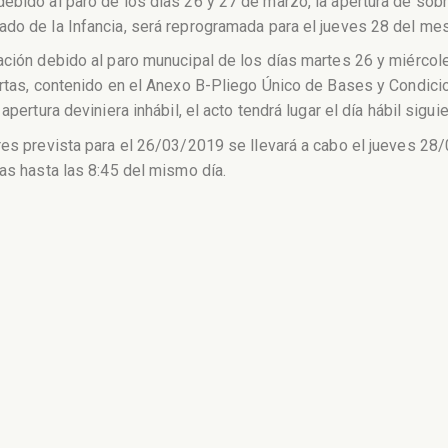
ebido al paro de los días 26 y 27 de marzo, la apertura de sobre
ado de la Infancia, será reprogramada para el jueves 28 del me
ación debido al paro munucipal de los días martes 26 y miércol
ertas, contenido en el Anexo B-Pliego Único de Bases y Condicio
pertura deviniera inhábil, el acto tendrá lugar el día hábil sigui
res prevista para el 26/03/2019 se llevará a cabo el jueves 28/
tas hasta las 8:45 del mismo día.