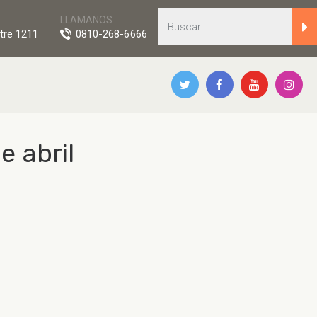
LLAMANOS
tre 1211
0810-268-6666
e abril