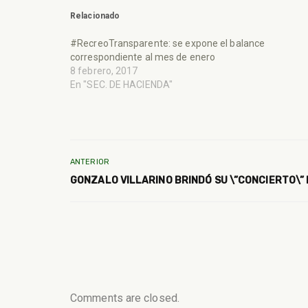
Relacionado
#RecreoTransparente: se expone el balance
correspondiente al mes de enero
8 febrero, 2017
En "SEC. DE HACIENDA"
ANTERIOR
GONZALO VILLARINO BRINDÓ SU \”CONCIERTO\” 
Comments are closed.