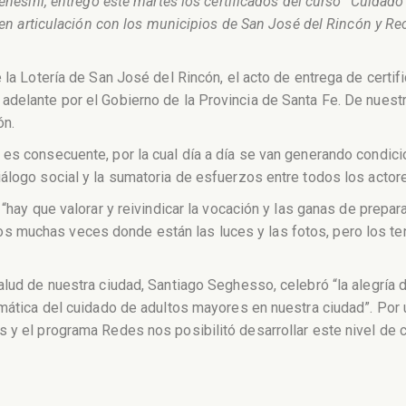
 Genesini, entregó este martes los certificados del curso “Cuida
da en articulación con los municipios de San José del Rincón y 
e la Lotería de San José del Rincón, el acto de entrega de certi
adelante por el Gobierno de la Provincia de Santa Fe. De nuest
ón.
es consecuente, por la cual día a día se van generando condici
álogo social y la sumatoria de esfuerzos entre todos los actore
e “hay que valorar y reivindicar la vocación y las ganas de pre
 muchas veces donde están las luces y las fotos, pero los t
alud de nuestra ciudad, Santiago Seghesso, celebró “la alegría
emática del cuidado de adultos mayores en nuestra ciudad”. Por
s y el programa Redes nos posibilitó desarrollar este nivel de