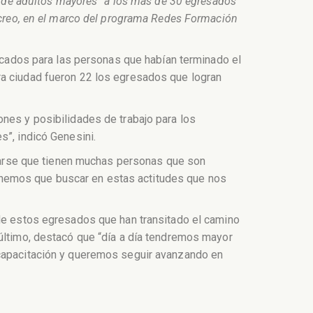
do de adultos mayores” a los más de 30 egresados
Recreo, en el marco del programa Redes Formación
ficados para las personas que habían terminado el
ra ciudad fueron 22 los egresados que logran
ones y posibilidades de trabajo para los
s”, indicó Genesini.
pararse que tienen muchas personas que son
enemos que buscar en estas actitudes que nos
 de estos egresados que han transitado el camino
 último, destacó que “día a día tendremos mayor
 capacitación y queremos seguir avanzando en