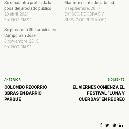
Se encuentra prohibida la
Mantenimiento del arbolado
poda del arbolado público
8 septiembre, 2017
28 abril, 2021
En "SEC. DE OBRAS Y
En "NOTICIAS"
SERVICIOS PÚBLICOS"
Se plantaron 300 árboles en
Campo San José
6 noviembre, 2018
En "NOTICIAS"
ANTERIOR
SIGUIENTE
COLOMBO RECORRIÓ
EL VIERNES COMIENZA EL
OBRAS EN BARRIO
FESTIVAL “LUNA Y
PARQUE
CUERDAS” EN RECREO