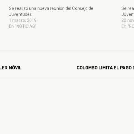
Se realizó una nueva reunión del Consejo de
Se rea
Juventudes
Juven
1 marzo, 2019
20 no
En "NOTICIAS"
En "N
LER MÓVIL
COLOMBO LIMITA EL PAGO 