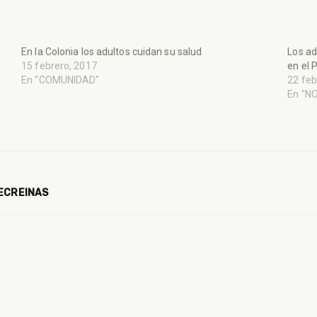
En la Colonia los adultos cuidan su salud
Los ad
15 febrero, 2017
en el P
En "COMUNIDAD"
22 feb
En "N
RECREINAS