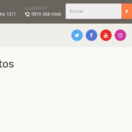
LLAMANOS
tre 1211
0810-268-6666
tos