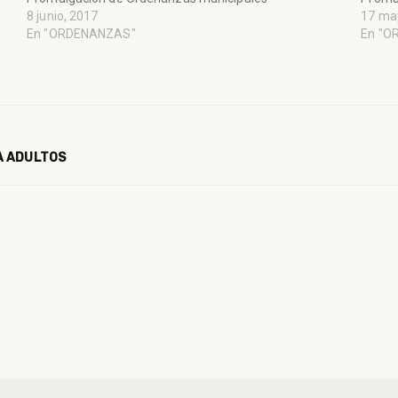
8 junio, 2017
17 ma
En "ORDENANZAS"
En "O
A ADULTOS