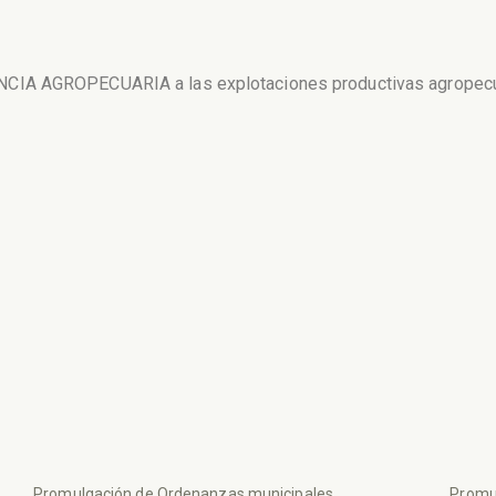
IA AGROPECUARIA a las explotaciones productivas agropecuaria
Promulgación de Ordenanzas municipales
Promu