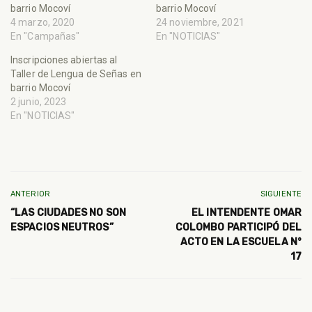
barrio Mocoví
barrio Mocoví
4 marzo, 2020
24 noviembre, 2021
En "Campañas"
En "NOTICIAS"
Inscripciones abiertas al
Taller de Lengua de Señas en
barrio Mocoví
2 junio, 2023
En "NOTICIAS"
ANTERIOR
SIGUIENTE
“LAS CIUDADES NO SON
EL INTENDENTE OMAR
ESPACIOS NEUTROS”
COLOMBO PARTICIPÓ DEL
ACTO EN LA ESCUELA N°
17