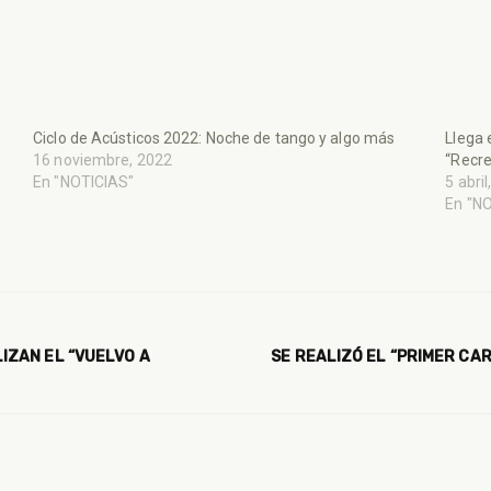
Ciclo de Acústicos 2022: Noche de tango y algo más
Llega 
16 noviembre, 2022
“Recre
En "NOTICIAS"
5 abri
En "N
ZAN EL “VUELVO A
SE REALIZÓ EL “PRIMER CA