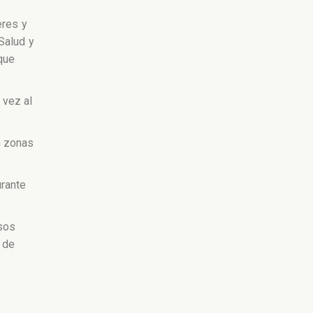
eres y
Salud y
que
 vez al
n zonas
urante
rsos
 de