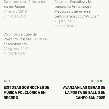
Colombo recorrió obras en
Colombo, González y los
Barrio Parque
concejales Antoniazzi y
14 enero, 2019
Medús, estuvieron en el
En "NOTICIAS"
centro terapéutico “Mi lugar”
26 julio, 2018
En "NOTICIAS"
Colombo participó del
Proyecto “Ruedas – Cultura
en Movimiento”
22 agosto, 2018
En "NOTICIAS"
ANTERIOR
SIGUIENTE
EXITOSAS DOS NOCHES DE
AVANZAN LAS OBRAS DE
MÚSICA FOLCLÓRICA EN
LA POSTA DE SALUD EN
RECREO
CAMPO SAN JOSÉ