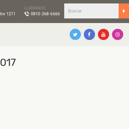
LLAMANOS
tre 1211
0810-268-6666
2017