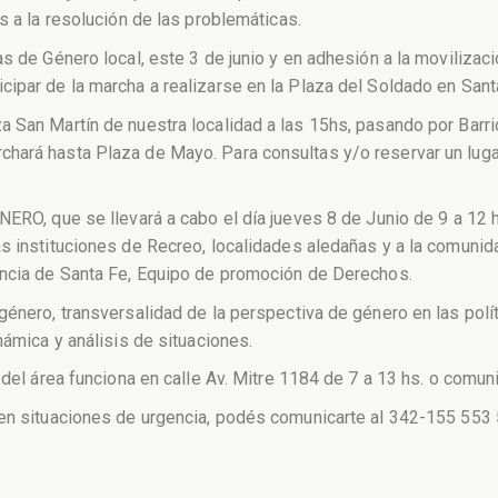
s a la resolución de las problemáticas.
cas de Género local, este 3 de junio y en adhesión a la movil
ipar de la marcha a realizarse en la Plaza del Soldado en Sant
 San Martín de nuestra localidad a las 15hs, pasando por Barrio
chará hasta Plaza de Mayo. Para consultas y/o reservar un lug
ERO, que se llevará a cabo el día jueves 8 de Junio de 9 a 12 hs,
s instituciones de Recreo, localidades aledañas y a la comunidad
incia de Santa Fe, Equipo de promoción de Derechos.
género, transversalidad de la perspectiva de género en las polí
námica y análisis de situaciones.
 del área funciona en calle Av. Mitre 1184 de 7 a 13 hs. o comu
 en situaciones de urgencia, podés comunicarte al 342-155 553 