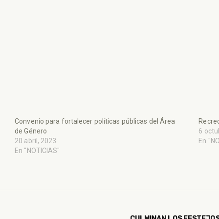
Convenio para fortalecer políticas públicas del Área
Recreo
de Género
6 octu
20 abril, 2023
En "N
En "NOTICIAS"
CULMINAN LOS FESTEJOS 