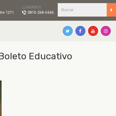
LLAMANOS
tre 1211
0810-268-6666
 Boleto Educativo