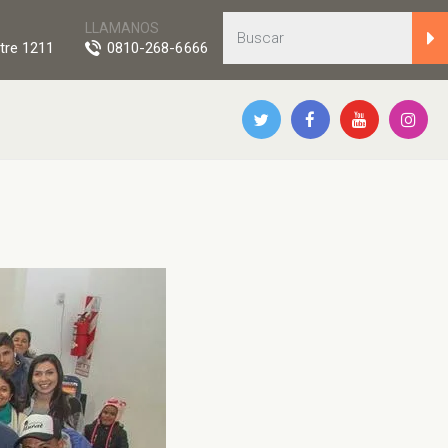
LLAMANOS
tre 1211
0810-268-6666