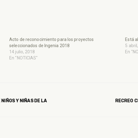
Acto de reconocimiento para los proyectos
Está a
seleccionados de Ingenia 2018
5 abri
14 julio, 2018
En "N
En "NOTICIAS"
NIÑOS Y NIÑAS DE LA
RECREO C