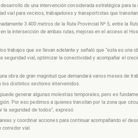
l desarrollo de una intervención considerada estratégica para la 
ad vial para vecinos, trabajadores y transportistas que transitan
damente 3.400 metros de la Ruta Provincial Nº 5, entre la Ruta 
en la intersección de ambas rutas, mejoras en el acceso al Ho
los trabajos que se llevan adelante y señaló que “esta es una 
r la seguridad vial, optimizar la conectividad y acompañar el c
 una obra de gran magnitud que demandará varios meses de traba
 los distintos sectores intervenidos.
 puede generar algunas molestias temporales, pero es fundamen
egión. Por eso pedimos a quienes transitan por la zona que circ
ar la seguridad de todos”, expresó.
 tareas y coordinar acciones para continuar acompañando el desa
 corredor vial.