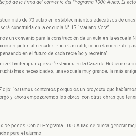
ticipó de la firma del convenio del Programa 1000 Aulas. El ac
nstruir más de 70 aulas en establecimientos educativos de una
a será construida en la escuela N° 17 “Mariano Vera”.
os un convenio para la construcción de un aula en la escuela N°
hicimos juntos al senador, Paco Garibaldi, concretamos esto par
 pensando en el futuro de cada recreíno y recreína”.
Valeria Chautemps expresó “estamos en la Casa de Gobierno con
uchísimas necesidades, una escuela muy grande, la más antigu
7 dijo: “estamos contentos porque es un proyecto que habíamos
torgó y ahora empezaremos las obras, con otras obras que tenem
s de pesos. Con el Programa 1000 Aulas se busca generar mejor 
dos para el alumno.