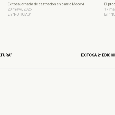
Exitosa jornada de castración en barrio Mocoví
El pro
20 mayo, 2025
17 ma
En "NOTICIAS"
En "N
LTURA”
EXITOSA 2º EDICI