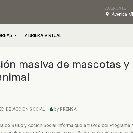
ACERCATE
Avenida Mi
ÁREAS
VIDRIERA VIRTUAL
ión masiva de mascotas y 
animal
EC. DE ACCIÓN SOCIAL
by
PRENSA
ía de Salud y Acción Social informa que a través del Programa
sionales realizará una nueva campaña de castración masiva de