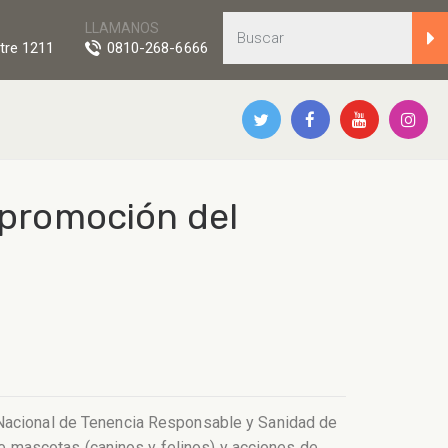
LLAMANOS
tre 1211
0810-268-6666
promoción del
 Nacional de Tenencia Responsable y Sanidad de
 mascotas (caninos y felinos) y acciones de