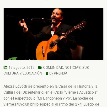
17 agosto, 2017
COMUNIDAD
,
NOTICIAS
,
SUB.
CULTURA Y EDUCACIÓN
by
PRENSA
Alexis Lovotti se presentó en la Casa de la Historia y la
Cultura del Bicentenario, en el Ciclo “Viernes Acústicos”
con el espectáculo “Mi Bandoneón y yo”. La noche del
viernes tuvo un brillo especial al ritmo del 2×4. Luego de