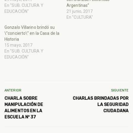
En "SUB. CULTURA Y
Argentinas”
EDUCACIÓN"
21 junio, 2017
En "CULTURA"
Gonzalo Villarino brindó su
\”concierto\” en la Casa de la
Historia
15 mayo, 2017
En "SUB. CULTURA Y
EDUCACIÓN"
ANTERIOR
SIGUIENTE
CHARLA SOBRE
CHARLAS BRINDADAS POR
MANIPULACIÓN DE
LA SEGURIDAD
ALIMENTOS EN LA
CIUDADANA
ESCUELA Nº 37