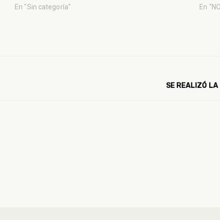
En "Sin categoría"
En "N
SE REALIZÓ LA