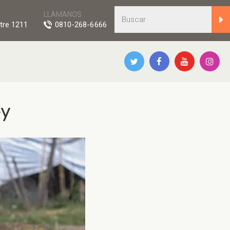
LLAMANOS
tre 1211
0810-268-6666
ey