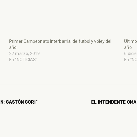
Primer Campeonato Interbarrial de fútbol y vóley del
Último
año
año
27 marzo, 2019
6 dici
En "NOTICIAS"
En "N
N: GASTÓN GORI”
EL INTENDENTE OMA