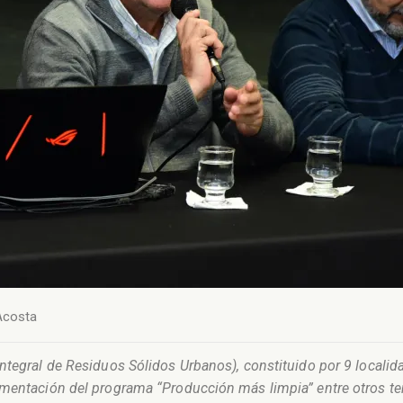
Acosta
tegral de Residuos Sólidos Urbanos), constituido por 9 localidad
ementación del programa “Producción más limpia” entre otros te