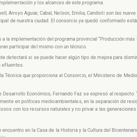
implementación y los alcances de este programa.
l, Arroyo Aguiar, Cabal, Nelson, Emilia, Candioti son las nueve
cipal de nuestra ciudad. El consorcio ya quedó conformado están 
a la implementación del programa provincial “Producción más li
ran participar del mismo con un técnico.
ste detectará si se puede hacer algún tipo de mejora para dismin
 efluentes.
la Técnica que proporciona al Consorcio, el Ministerio de Medi
de Desarrollo Económico, Fernando Faz se expresó al respecto: 
ivamente en políticas medioambientales, en la separación de re
stosos con los recursos naturales y no privar a las generaciones
o encuentro en la Casa de la Historia y la Cultura del Bicentenar