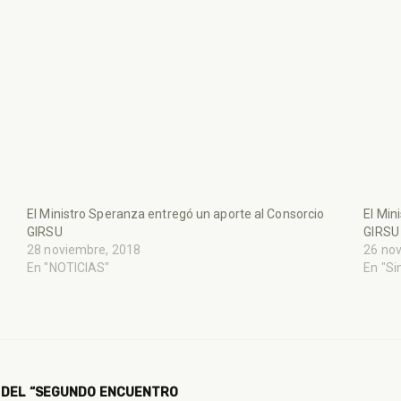
El Ministro Speranza entregó un aporte al Consorcio
El Min
GIRSU
GIRSU
28 noviembre, 2018
26 no
En "NOTICIAS"
En "Si
N DEL “SEGUNDO ENCUENTRO