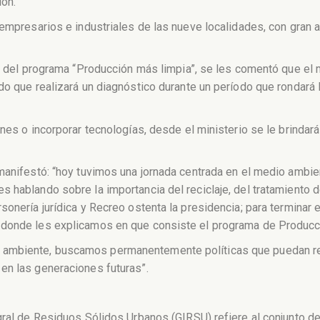
ión.
 empresarios e industriales de las nueve localidades, con gran 
vo del programa “Producción más limpia”, se les comentó que el m
do que realizará un diagnóstico durante un período que rondará 
ones o incorporar tecnologías, desde el ministerio se le brinda
 manifestó: “hoy tuvimos una jornada centrada en el medio ambi
 hablando sobre la importancia del reciclaje, del tratamiento d
onería jurídica y Recreo ostenta la presidencia; para terminar e
 donde les explicamos en que consiste el programa de Producci
ambiente, buscamos permanentemente políticas que puedan red
en las generaciones futuras”.
gral de Residuos Sólidos Urbanos (GIRSU) refiere al conjunto d