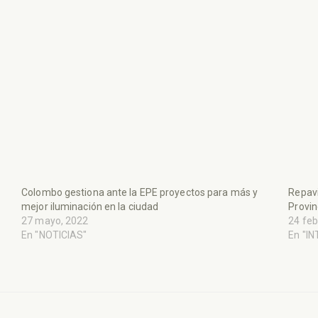
Colombo gestiona ante la EPE proyectos para más y
Repavi
mejor iluminación en la ciudad
Provin
27 mayo, 2022
24 feb
En "NOTICIAS"
En "I