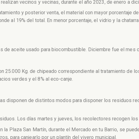
 realizan vecinos y vecinas, durante el año 2023, de enero a di
atamiento y posterior venta, el material con mayor porcentaje d
onde al 19% del total. En menor porcentaje, el vidrio y la chat
os de aceite usado para biocombustible. Diciembre fue el mes 
on 25.000 Kg. de chipeado correspondiente al tratamiento de lo
cios verdes y el 8% al eco-canje.
as disponen de distintos modos para disponer los residuos reci
esiduos. Los días martes y jueves, los recolectores recogen lo
en la Plaza San Martín, durante el Mercado en tu Barrio, se pue
ros, para canjearlo por un plantín del vivero municipal.