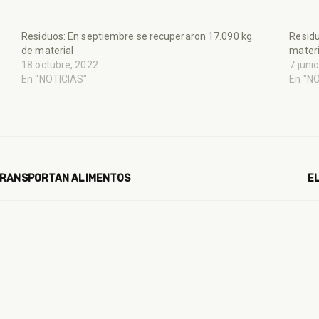
Residuos: En septiembre se recuperaron 17.090 kg.
Residu
de material
materi
18 octubre, 2022
7 juni
En "NOTICIAS"
En "N
 TRANSPORTAN ALIMENTOS
E