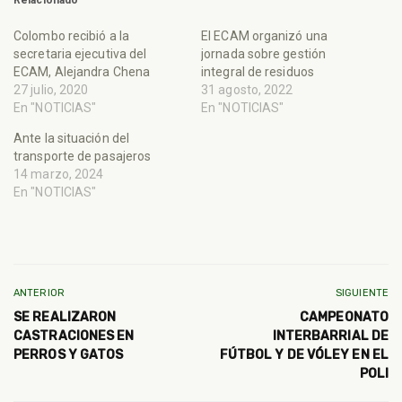
Colombo recibió a la
El ECAM organizó una
secretaria ejecutiva del
jornada sobre gestión
ECAM, Alejandra Chena
integral de residuos
27 julio, 2020
31 agosto, 2022
En "NOTICIAS"
En "NOTICIAS"
Ante la situación del
transporte de pasajeros
14 marzo, 2024
En "NOTICIAS"
ANTERIOR
SIGUIENTE
SE REALIZARON
CAMPEONATO
CASTRACIONES EN
INTERBARRIAL DE
PERROS Y GATOS
FÚTBOL Y DE VÓLEY EN EL
POLI