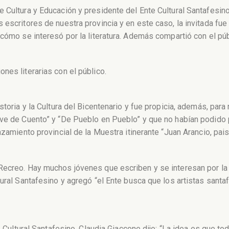
 Cultura y Educación y presidente del Ente Cultural Santafesino
escritores de nuestra provincia y en este caso, la invitada fue 
 cómo se interesó por la literatura. Además compartió con el púb
nes literarias con el público.
toria y la Cultura del Bicentenario y fue propicia, además, para 
ve de Cuento” y “De Pueblo en Pueblo” y que no habían podido p
nzamiento provincial de la Muestra itinerante “Juan Arancio, pai
ecreo. Hay muchos jóvenes que escriben y se interesan por la li
tural Santafesino y agregó “el Ente busca que los artistas sant
e Cultural Santafesino, Claudia Giaccone dijo: “La idea es que to