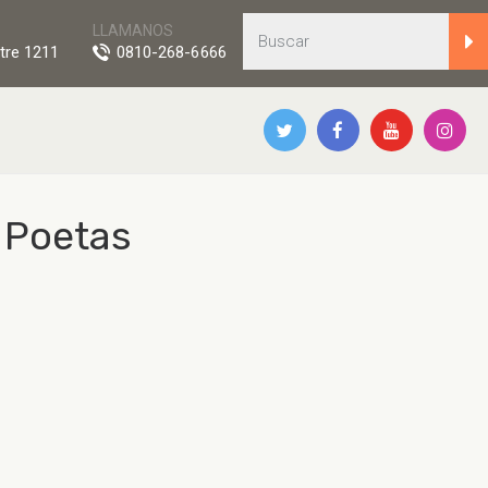
LLAMANOS
tre 1211
0810-268-6666
e Poetas