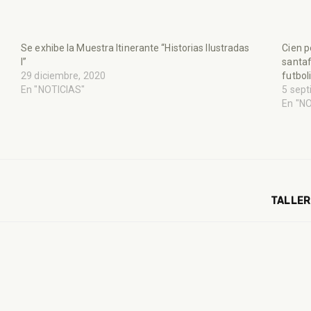
Se exhibe la Muestra Itinerante “Historias Ilustradas
Cien p
I”
santaf
29 diciembre, 2020
futbol
En "NOTICIAS"
5 sept
En "N
TALLER