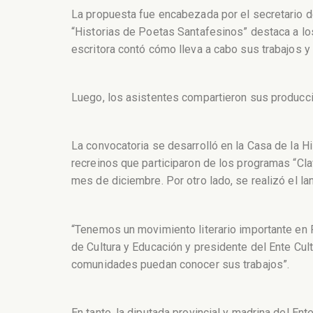
La propuesta fue encabezada por el secretario de
“Historias de Poetas Santafesinos” destaca a los 
escritora contó cómo lleva a cabo sus trabajos y
Luego, los asistentes compartieron sus produccio
La convocatoria se desarrolló en la Casa de la His
recreinos que participaron de los programas “Cla
mes de diciembre. Por otro lado, se realizó el la
“Tenemos un movimiento literario importante en R
de Cultura y Educación y presidente del Ente Cul
comunidades puedan conocer sus trabajos”.
En tanto, la diputada provincial y madrina del Ent