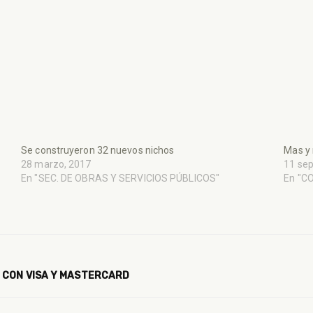
Se construyeron 32 nuevos nichos
Mas y 
28 marzo, 2017
11 se
En "SEC. DE OBRAS Y SERVICIOS PÚBLICOS"
En "C
 CON VISA Y MASTERCARD