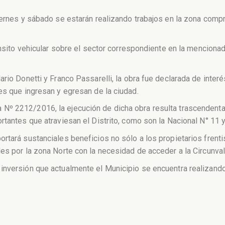
viernes y sábado se estarán realizando trabajos en la zona comp
ánsito vehicular sobre el sector correspondiente en la mencionada
ario Donetti y Franco Passarelli, la obra fue declarada de inte
es que ingresan y egresan de la ciudad.
 2212/2016, la ejecución de dicha obra resulta trascendental, 
tantes que atraviesan el Distrito, como son la Nacional N° 11 y l
rtará sustanciales beneficios no sólo a los propietarios frentis
es por la zona Norte con la necesidad de acceder a la Circunva
nversión que actualmente el Municipio se encuentra realizando e