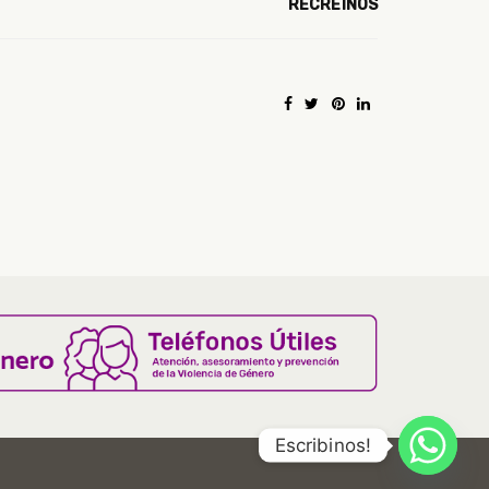
RECREINOS
Escribinos!