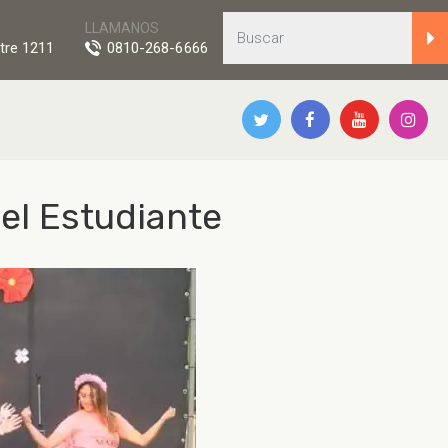
LLAMANOS
tre 1211
0810-268-6666
del Estudiante