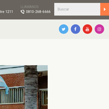
LLAMANOS
tre 1211
0810-268-6666