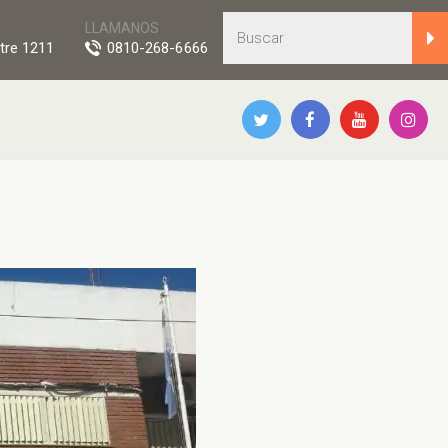
LLAMANOS
tre 1211
0810-268-6666