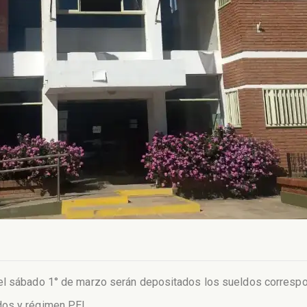
 el sábado 1° de marzo serán depositados los sueldos correspo
dos y régimen PEL.