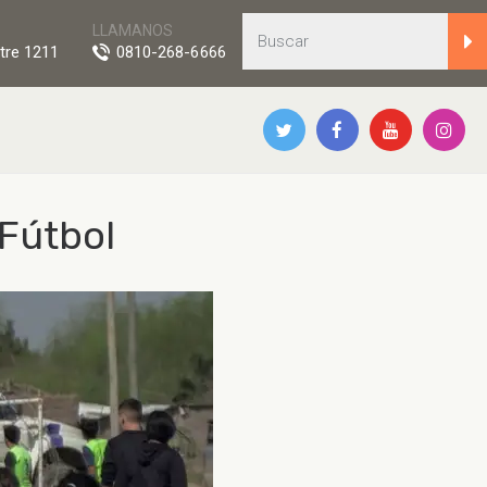
LLAMANOS
tre 1211
0810-268-6666
 Fútbol