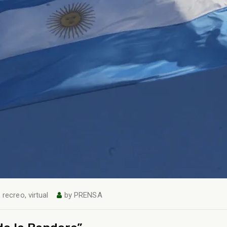
,
recreo
,
virtual
by
PRENSA