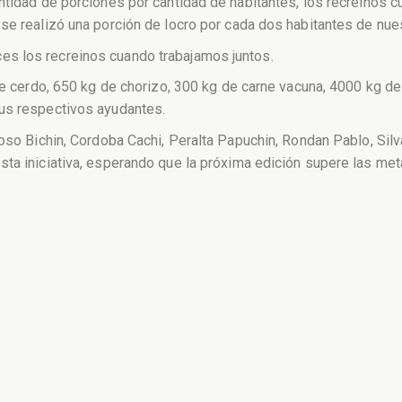
ntidad de porciones por cantidad de habitantes, los recreinos cu
se realizó una porción de locro por cada dos habitantes de nues
s los recreinos cuando trabajamos juntos.
 de cerdo, 650 kg de chorizo, 300 kg de carne vacuna, 4000 kg d
sus respectivos ayudantes.
loso Bichin, Cordoba Cachi, Peralta Papuchin, Rondan Pablo, Sil
sta iniciativa, esperando que la próxima edición supere las me