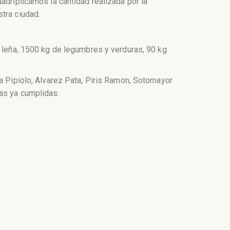
adriplicamos la cantidad realizada por la
tra ciudad.
e leña, 1500 kg de legumbres y verduras, 90 kg
va Pipiolo, Alvarez Pata, Piris Ramon, Sotomayor
tas ya cumplidas.