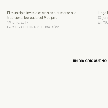
El municipio invita a cocineros a sumarse a la
Llega 
tradicional locreada del 9 de julio
30 jun
19 junio, 2017
En "N
En "SUB. CULTURA Y EDUCACIÓN"
UN DÍA GRIS QUE NO