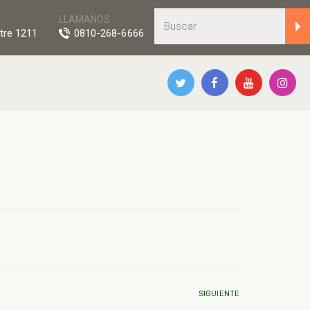
LLAMANOS
tre 1211
0810-268-6666
SIGUIENTE