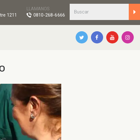
LLAMANOS
tre 1211
0810-268-6666
o