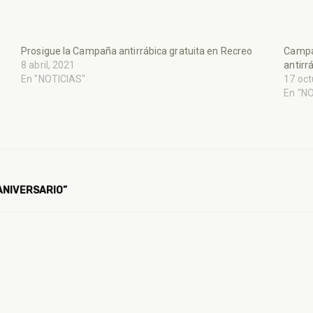
Prosigue la Campaña antirrábica gratuita en Recreo
Campañ
8 abril, 2021
antirr
En "NOTICIAS"
17 oct
En "N
ANIVERSARIO”