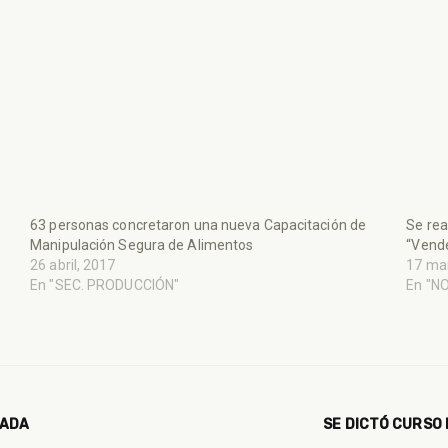
63 personas concretaron una nueva Capacitación de
Se rea
Manipulación Segura de Alimentos
“Vend
26 abril, 2017
17 ma
En "SEC. PRODUCCIÓN"
En "N
NADA
SE DICTÓ CURSO