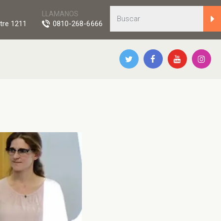
LLAMANOS
tre 1211
0810-268-6666