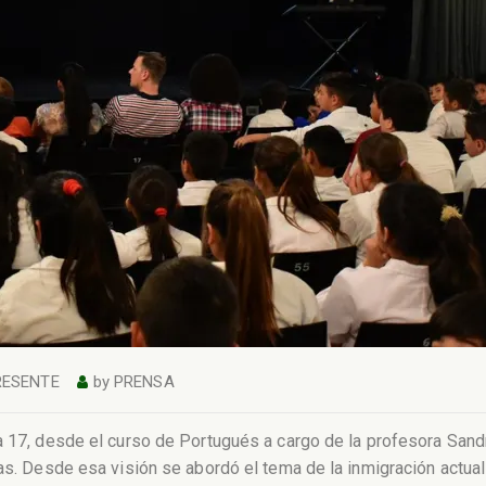
RESENTE
by
PRENSA
a 17, desde el curso de Portugués a cargo de la profesora Sand
cas. Desde esa visión se abordó el tema de la inmigración actual