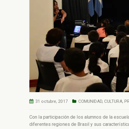
31 octubre, 2017
COMUNIDAD
,
CULTURA
,
P
Con la participación de los alumnos de la escuel
diferentes regiones de Brasil y sus característi